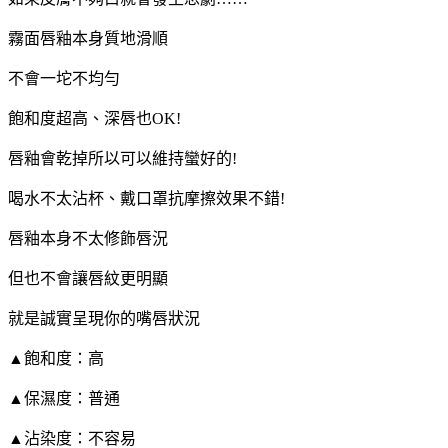
霧面唇釉本身質地滑順
不會一坨不均勻
飽和度超高、深唇也OK!
唇釉會乾掉所以可以維持蠻好的!
喝水不太沾杯、戴口罩抗摩擦效果不錯!
唇釉本身不太修飾唇況
但也不會讓唇紋更明顯
就是誠實呈現你的嘴唇狀況
▲飽和度：高
▲保濕度：普通
▲沾染度：不容易