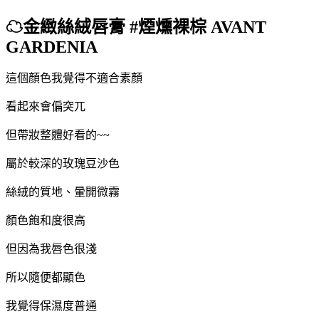
☁金緻絲絨唇膏 #煙燻裸棕 AVANT
GARDENIA
這個顏色我覺得不適合素顏
看起來會偏突兀
但帶妝整體好看的~~
屬於較深的玫瑰豆沙色
絲絨的質地、暈開微霧
顏色飽和度很高
但因為我唇色很淺
所以隨便都顯色
我覺得保濕度普通