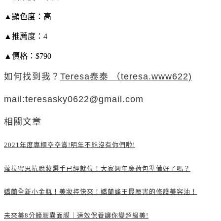
▲顯色度：高
▲推薦度：4
▲價格：$790
如何找到我？
Teresa泰泰 （teresa.www622)
mail:teresasky0622@gmail.com
相關文章
2021年度專櫃空空賞!明年不能沒有你們啦!
蘿拉蜜思抗脫妝選手已經就位！大家週年慶荷包準備好了嗎？
嬌蘭全新小金瓶！美妝控快來！嬌蘭蜂王最厲害的修護美容油！
未來美8分鐘膠囊面膜｜速效保養讓你變超級美!