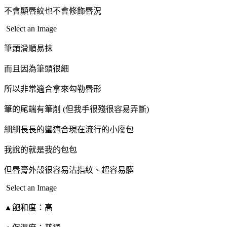
不會顯唇紋也不會修飾唇況
Select an Image
筆頭滑順易抹
而且因為筆頭很細
所以非常適合拿來勾勒唇形
筆的尾端有筆削 (但我手很殘很容易弄斷)
細細長長的蠻適合現在流行的小廢包
我說的就是我的包包
但唇膏外殼很容易沾指紋、超容易髒
Select an Image
▲飽和度：高