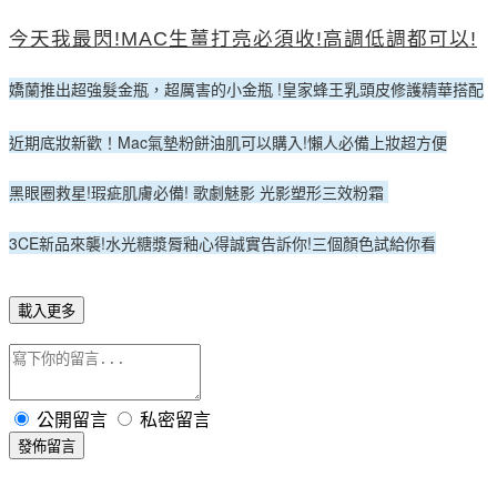
今天我最閃!MAC生薑打亮必須收!高調低調都可以!
嬌蘭推出超強髮金瓶，超厲害的小金瓶 !皇家蜂王乳頭皮修護精華搭配
近期底妝新歡！Mac氣墊粉餅油肌可以購入!懶人必備上妝超方便
黑眼圈救星!瑕疵肌膚必備! 歌劇魅影 光影塑形三效粉霜
3CE新品來襲!水光糖漿脣釉心得誠實告訴你!三個顏色試給你看
載入更多
公開留言
私密留言
發佈留言