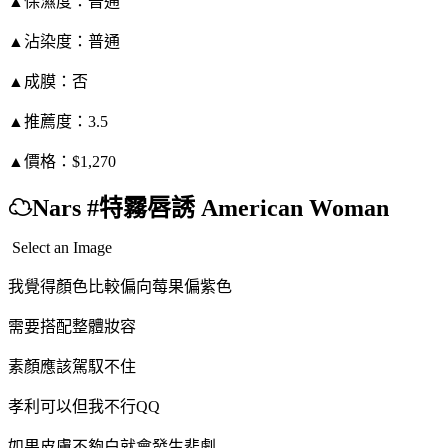
▲保濕度：普通
▲沾染度：普通
▲成膜：否
▲推薦度：3.5
▲價格：$1,270
☁Nars #特霧唇誘 American Woman
Select an Image
我覺得顏色比較偏向莓果偏紫色
需要搭配整體妝容
素顏應該駕馭不住
孝利可以但我不行QQ
如果皮膚不夠白就會發生悲劇……